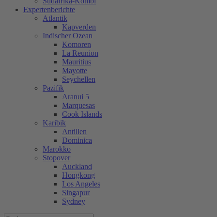
Südafrika-Kombi
Expertenberichte
Atlantik
Kapverden
Indischer Ozean
Komoren
La Reunion
Mauritius
Mayotte
Seychellen
Pazifik
Aranui 5
Marquesas
Cook Islands
Karibik
Antillen
Dominica
Marokko
Stopover
Auckland
Hongkong
Los Angeles
Singapur
Sydney