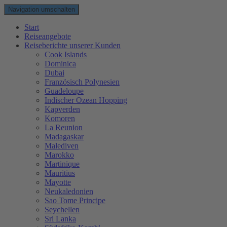
Navigation umschalten
Start
Reiseangebote
Reiseberichte unserer Kunden
Cook Islands
Dominica
Dubai
Französisch Polynesien
Guadeloupe
Indischer Ozean Hopping
Kapverden
Komoren
La Reunion
Madagaskar
Malediven
Marokko
Martinique
Mauritius
Mayotte
Neukaledonien
Sao Tome Principe
Seychellen
Sri Lanka