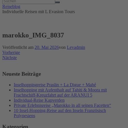
Reiseblog
Individuelle Reisen mit L Evasion Tours
marokko_IMG_8037
Veröffentlicht am
20. Mai 2026
von
Levadmin
Vorherige
Nächste
Neueste Beiträge
Inselhoppingreise Praslin + La Digue + Mahé
Inselhopping mit Aufenthalt auf Tahiti & Moora mit
Frachtschiff-Kreuzfahrt auf der ARANUI 5
Individual-Reise Kapverden
Private Erlebnisreise „Marokko in all seinen Facetten“
10 Insel-Hopping-Reise auf den Inseln Französisch
Polynesiens
Kategorien