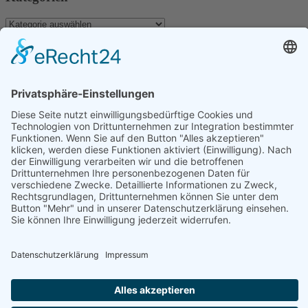
Kategorien
Archiv
Archiv
Schlagwörter
Dominica
Antillen
Aranui
Aranui 5
Bird Island
Dubai
Evasion
Fakarava
Individualreise
Guadeloupe
Hochzeit
Indischer Ozean
Komoren
Inselhüpfen
Katamaran
Kapverden
Karibik
Katamaran Kreuzfahrt
Marokko
La Reunion
Madagaskar
Kreuzfahrt
La Digue
Malediven
Mauritius
Martinique
Marquesas
Maupiti
Mayotte
Neukaledonien
Reisen
Polynesien
Rundreise
Sao Tome
Praslin
Rurutu
Sahara
Urlaub
Seychellen
Stopover
Tikehau
Südafrika
Tahiti
Tauchen
Wanderung
Facebook
Twitter
Youtube