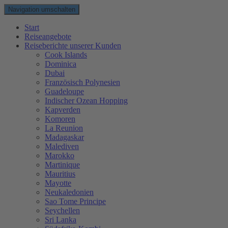
Navigation umschalten
Start
Reiseangebote
Reiseberichte unserer Kunden
Cook Islands
Dominica
Dubai
Französisch Polynesien
Guadeloupe
Indischer Ozean Hopping
Kapverden
Komoren
La Reunion
Madagaskar
Malediven
Marokko
Martinique
Mauritius
Mayotte
Neukaledonien
Sao Tome Principe
Seychellen
Sri Lanka