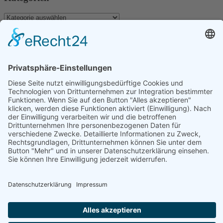
Kategorien
Archiv
Archiv
Schlagwörter
Dominica
Antillen
Aranui
Aranui 5
Bird Island
Dubai
Evasion
Fakarava
Individualreise
Guadeloupe
Hochzeit
Indischer Ozean
Komoren
Inselhüpfen
Katamaran
Kapverden
Karibik
Katamaran Kreuzfahrt
Marokko
La Reunion
Madagaskar
Kreuzfahrt
La Digue
Malediven
Mauritius
Martinique
Marquesas
Maupiti
Mayotte
Neukaledonien
Reisen
Polynesien
Rundreise
Sao Tome
Praslin
Rurutu
Sahara
Urlaub
Seychellen
Stopover
Tikehau
Südafrika
Tahiti
Tauchen
Wanderung
Facebook
Twitter
Youtube