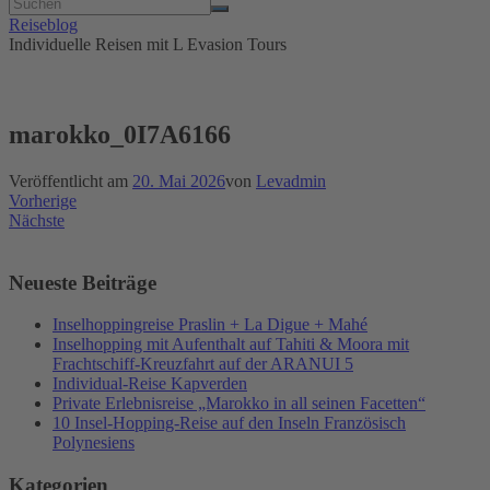
Reiseblog
Individuelle Reisen mit L Evasion Tours
marokko_0I7A6166
Veröffentlicht am
20. Mai 2026
von
Levadmin
Vorherige
Nächste
Neueste Beiträge
Inselhoppingreise Praslin + La Digue + Mahé
Inselhopping mit Aufenthalt auf Tahiti & Moora mit
Frachtschiff-Kreuzfahrt auf der ARANUI 5
Individual-Reise Kapverden
Private Erlebnisreise „Marokko in all seinen Facetten“
10 Insel-Hopping-Reise auf den Inseln Französisch
Polynesiens
Kategorien