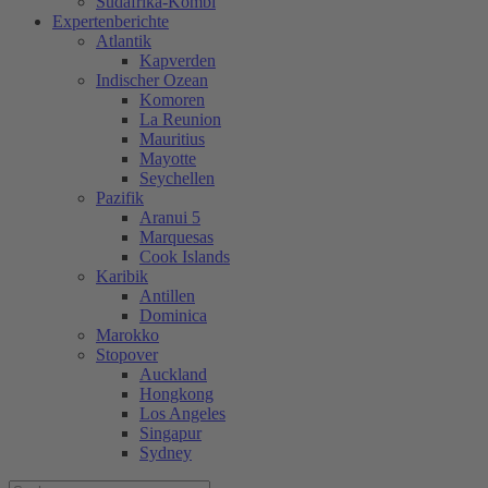
Südafrika-Kombi
Expertenberichte
Atlantik
Kapverden
Indischer Ozean
Komoren
La Reunion
Mauritius
Mayotte
Seychellen
Pazifik
Aranui 5
Marquesas
Cook Islands
Karibik
Antillen
Dominica
Marokko
Stopover
Auckland
Hongkong
Los Angeles
Singapur
Sydney