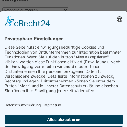
Kategorien
Archiv
Archiv
Schlagwörter
Dominica
Antillen
Aranui
Aranui 5
Bird Island
Dubai
Evasion
Fakarava
Individualreise
Guadeloupe
Hochzeit
Indischer Ozean
Komoren
Inselhüpfen
Katamaran
Kapverden
Karibik
Katamaran Kreuzfahrt
Marokko
La Reunion
Madagaskar
Kreuzfahrt
La Digue
Malediven
Mauritius
Martinique
Marquesas
Maupiti
Mayotte
Neukaledonien
Reisen
Polynesien
Rundreise
Sao Tome
Praslin
Rurutu
Sahara
Urlaub
Seychellen
Stopover
Tikehau
Südafrika
Tahiti
Tauchen
Wanderung
Facebook
Twitter
Youtube