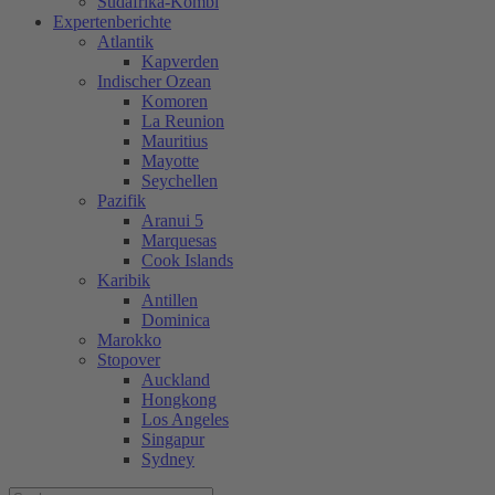
Südafrika-Kombi
Expertenberichte
Atlantik
Kapverden
Indischer Ozean
Komoren
La Reunion
Mauritius
Mayotte
Seychellen
Pazifik
Aranui 5
Marquesas
Cook Islands
Karibik
Antillen
Dominica
Marokko
Stopover
Auckland
Hongkong
Los Angeles
Singapur
Sydney