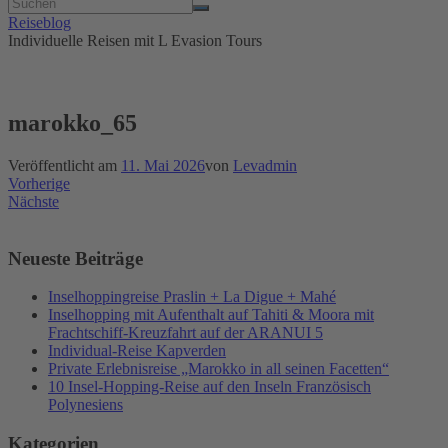
Reiseblog
Individuelle Reisen mit L Evasion Tours
marokko_65
Veröffentlicht am
11. Mai 2026
von
Levadmin
Vorherige
Nächste
Neueste Beiträge
Inselhoppingreise Praslin + La Digue + Mahé
Inselhopping mit Aufenthalt auf Tahiti & Moora mit
Frachtschiff-Kreuzfahrt auf der ARANUI 5
Individual-Reise Kapverden
Private Erlebnisreise „Marokko in all seinen Facetten“
10 Insel-Hopping-Reise auf den Inseln Französisch
Polynesiens
Kategorien