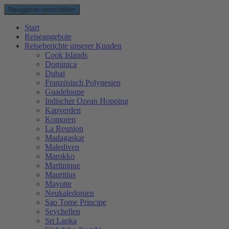
Navigation umschalten
Start
Reiseangebote
Reiseberichte unserer Kunden
Cook Islands
Dominica
Dubai
Französisch Polynesien
Guadeloupe
Indischer Ozean Hopping
Kapverden
Komoren
La Reunion
Madagaskar
Malediven
Marokko
Martinique
Mauritius
Mayotte
Neukaledonien
Sao Tome Principe
Seychellen
Sri Lanka