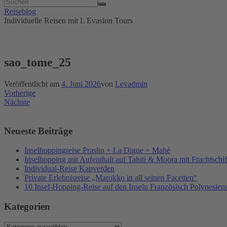
Reiseblog
Individuelle Reisen mit L Evasion Tours
sao_tome_25
Veröffentlicht am
4. Juni 2026
von
Levadmin
Vorherige
Nächste
Neueste Beiträge
Inselhoppingreise Praslin + La Digue + Mahé
Inselhopping mit Aufenthalt auf Tahiti & Moora mit Frachtsch
Individual-Reise Kapverden
Private Erlebnisreise „Marokko in all seinen Facetten“
10 Insel-Hopping-Reise auf den Inseln Französisch Polynesien
Kategorien
Kategorien