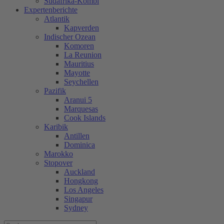
Südafrika-Kombi
Expertenberichte
Atlantik
Kapverden
Indischer Ozean
Komoren
La Reunion
Mauritius
Mayotte
Seychellen
Pazifik
Aranui 5
Marquesas
Cook Islands
Karibik
Antillen
Dominica
Marokko
Stopover
Auckland
Hongkong
Los Angeles
Singapur
Sydney