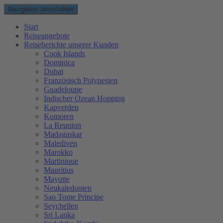
Navigation umschalten
Start
Reiseangebote
Reiseberichte unserer Kunden
Cook Islands
Dominica
Dubai
Französisch Polynesien
Guadeloupe
Indischer Ozean Hopping
Kapverden
Komoren
La Reunion
Madagaskar
Malediven
Marokko
Martinique
Mauritius
Mayotte
Neukaledonien
Sao Tome Principe
Seychellen
Sri Lanka