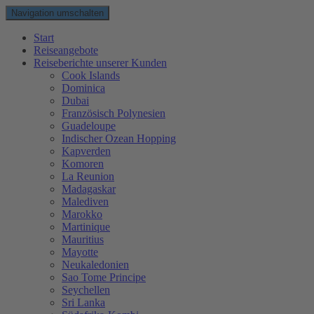
Navigation umschalten
Start
Reiseangebote
Reiseberichte unserer Kunden
Cook Islands
Dominica
Dubai
Französisch Polynesien
Guadeloupe
Indischer Ozean Hopping
Kapverden
Komoren
La Reunion
Madagaskar
Malediven
Marokko
Martinique
Mauritius
Mayotte
Neukaledonien
Sao Tome Principe
Seychellen
Sri Lanka