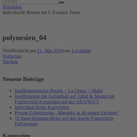
Reiseblog
Individuelle Reisen mit L Evasion Tours
polynesien_04
Veröffentlicht am
21. Mai 2026
von
Levadmin
Vorherige
Nächste
Neueste Beiträge
Inselhoppingreise Praslin + La Digue + Mahé
Inselhopping mit Aufenthalt auf Tahiti & Moora mit
Frachtschiff-Kreuzfahrt auf der ARANUI 5
Individual-Reise Kapverden
Private Erlebnisreise „Marokko in all seinen Facetten“
10 Insel-Hopping-Reise auf den Inseln Französisch
Polynesiens
Kategorien