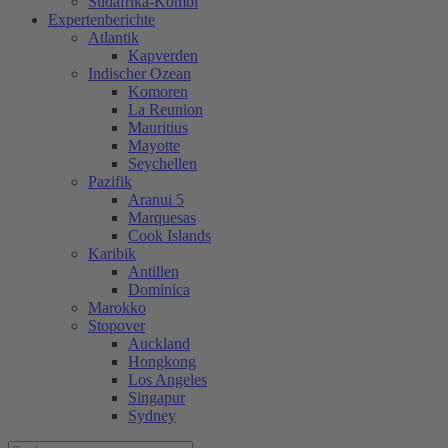
Südafrika-Kombi
Expertenberichte
Atlantik
Kapverden
Indischer Ozean
Komoren
La Reunion
Mauritius
Mayotte
Seychellen
Pazifik
Aranui 5
Marquesas
Cook Islands
Karibik
Antillen
Dominica
Marokko
Stopover
Auckland
Hongkong
Los Angeles
Singapur
Sydney