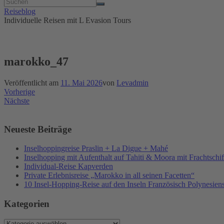
Reiseblog
Individuelle Reisen mit L Evasion Tours
marokko_47
Veröffentlicht am
11. Mai 2026
von
Levadmin
Vorherige
Nächste
Neueste Beiträge
Inselhoppingreise Praslin + La Digue + Mahé
Inselhopping mit Aufenthalt auf Tahiti & Moora mit Frachtsch
Individual-Reise Kapverden
Private Erlebnisreise „Marokko in all seinen Facetten“
10 Insel-Hopping-Reise auf den Inseln Französisch Polynesien
Kategorien
Kategorien