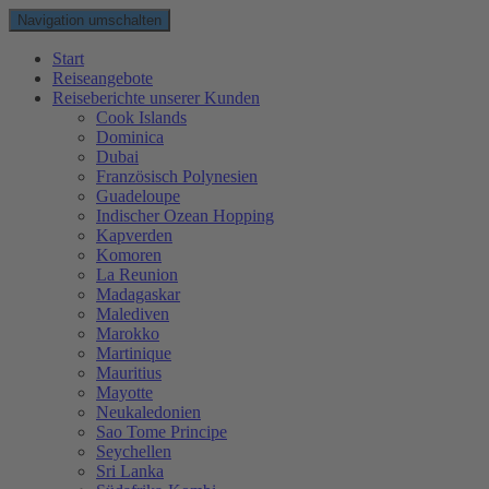
Navigation umschalten
Start
Reiseangebote
Reiseberichte unserer Kunden
Cook Islands
Dominica
Dubai
Französisch Polynesien
Guadeloupe
Indischer Ozean Hopping
Kapverden
Komoren
La Reunion
Madagaskar
Malediven
Marokko
Martinique
Mauritius
Mayotte
Neukaledonien
Sao Tome Principe
Seychellen
Sri Lanka