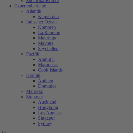
Südafrika-Kombi
Expertenberichte
Atlantik
Kapverden
Indischer Ozean
Komoren
La Reunion
Mauritius
Mayotte
Seychellen
Pazifik
Aranui 5
Marquesas
Cook Islands
Karibik
Antillen
Dominica
Marokko
Stopover
Auckland
Hongkong
Los Angeles
Singapur
Sydney